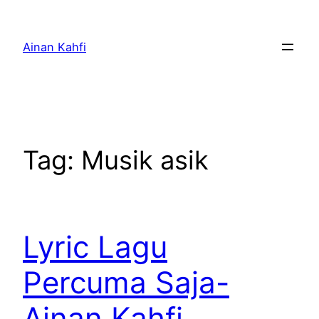
Skip
to
Ainan Kahfi
content
Tag:
Musik asik
Lyric Lagu
Percuma Saja-
Ainan Kahfi